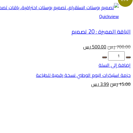
Quickview
الباقة المميزة : 20 تصميم
700.00
ر.س
500.00
ر.س
إضافة إلى السلة
حزمة استيكرات اليوم الوطني نسخة رقمية للطباعة
15.00
ر.س
3.99
ر.س